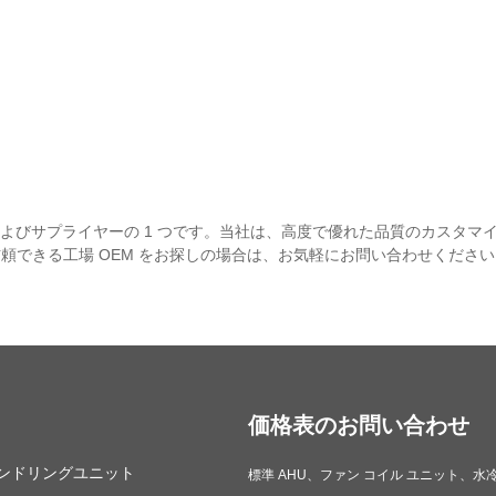
のメーカーおよびサプライヤーの 1 つです。当社は、高度で優れた品質のカス
。信頼できる工場 OEM をお探しの場合は、お気軽にお問い合わせくだ
価格表のお問い合わせ
ンドリングユニット
垂直型標準空気処理ユニットを
モジュラーエアハンドリングユ
標準 AHU、ファン コイル ユニット、水
維持する方法は？
ニットが最新のHVACシステム