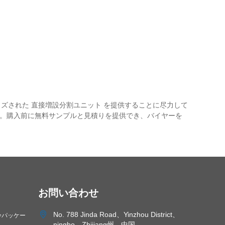
タマイズされた 直接増設分割ユニット を提供することに尽力して
さい。購入前に無料サンプルと見積りを提供でき、バイヤーを
お問い合わせ
垂直型標準空気処理ユニットを
No. 788 Jinda Road、Yinzhou District、
冷パッケー
維持する方法は？
ningbo、Zhijiang州、中国