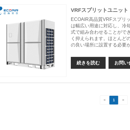
VRFスプリットユニット
ECOAIR高品質VRFス
は幅広い用途に対応し、冷
式で組み合わせることがで
く抑えられます。ほとんど
の良い場所に設置する必要
続きを読む
お問い
<
1
>